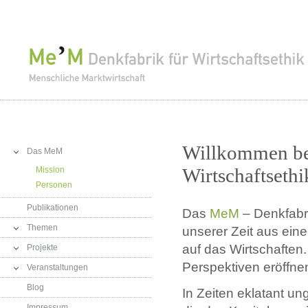
Willkommen be
Das MeM
Wirtschaftsethi
Mission
Personen
Publikationen
Das
MeM
– Denkfabri
Themen
unserer Zeit aus eine
auf das Wirtschaften
Projekte
Perspektiven eröffne
Veranstaltungen
Blog
In Zeiten eklatant un
Impressum