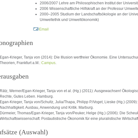
2006/2007 Lehre am Philosophischen Institut der Universit
2006 Wissenschaftliche Hilfskraft an der Professur Umwelte
2000–2005 Studium der Landschaftsökologie an der Univer
Umweltethik und Umweltökonomik)
Email
nographien
Egan-Krieger, Tanja von (2014): Die Illusion wertfreier Ökonomie. Eine Untersuchu
Theorien, Frankfurt a.M.:
Campus
.
rausgaben
Rätz, Werner/Egan-Krieger, Tanja von et al. (Hg.) (2011): Ausgewachsen! Ökologisc
Rechte, Gutes Leben. Hamburg.
Egan-Krieger, Tanja von/Schultz, Julia/Thapa, Philipp P./Voget, Lieske (Hg.) (2009)
Nachhaltigkeit. Ausbau, Anwendung und Kritik. Marburg.
Dürmeier, Thomas/Egan-Krieger, Tanja von/Peuker, Helge (Hg.) (2006): Die Scheu
Wirtschaftswissenschaft: Postautistische Ökonomik für eine pluralistische Wirtschaf
fsätze (Auswahl)