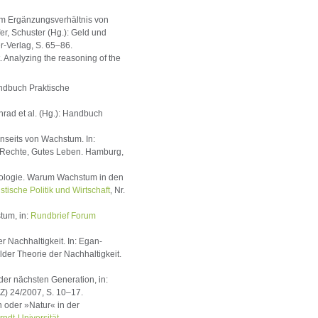
um Ergänzungsverhältnis von
er, Schuster (Hg.): Geld und
-Verlag, S. 65–86.
. Analyzing the reasoning of the
andbuch Praktische
nrad et al. (Hg.): Handbuch
nseits von Wachstum. In:
e Rechte, Gutes Leben. Hamburg,
eologie. Warum Wachstum in den
listische Politik und Wirtschaft
, Nr.
tum, in:
Rundbrief Forum
r Nachhaltigkeit. In: Egan-
alder Theorie der Nachhaltigkeit.
der nächsten Generation, in:
) 24/2007, S. 10–17.
n oder »Natur« in der
rndt-Universität
.