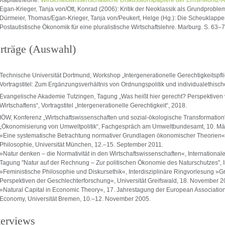
Egan-Krieger, Tanja von/Ott, Konrad (2006): Kritik der Neoklassik als Grundproblem 
Dürmeier, Thomas/Egan-Krieger, Tanja von/Peukert, Helge (Hg.): Die Scheuklappen
Postautistische Ökonomik für eine pluralistische Wirtschaftslehre. Marburg. S. 63–7
rträge (Auswahl)
Technische Universität Dortmund, Workshop „Intergenerationelle Gerechtigkeitspf
Vortragstitel: Zum Ergänzungsverhältnis von Ordnungspolitik und individualethische
Evangelische Akademie Tutzingen, Tagung „Was heißt hier gerecht? Perspektiven 
Wirtschaftens“, Vortragstitel „Intergenerationelle Gerechtigkeit“, 2018.
IÖW, Konferenz „Wirtschaftswissenschaften und sozial-ökologische Transformation
„Ökonomisierung von Umweltpolitik“, Fachgespräch am Umweltbundesamt, 10. Mä
»Eine systematische Betrachtung normativer Grundlagen ökonomischer Theorien«,
Philosophie, Universität München, 12.–15. September 2011.
»Natur denken – die Normativität in den Wirtschaftswissenschaften«, Internationa
Tagung "Natur auf der Rechnung – Zur politischen Ökonomie des Naturschutzes", In
»Feministische Philosophie und Diskursethik«, Interdisziplinäre Ringvorlesung »G
Perspektiven der Geschlechterforschung«, Universität Greifswald, 18. November 2
»Natural Capital in Economic Theory«, 17. Jahrestagung der European Association f
Economy, Universität Bremen, 10.–12. November 2005.
terviews