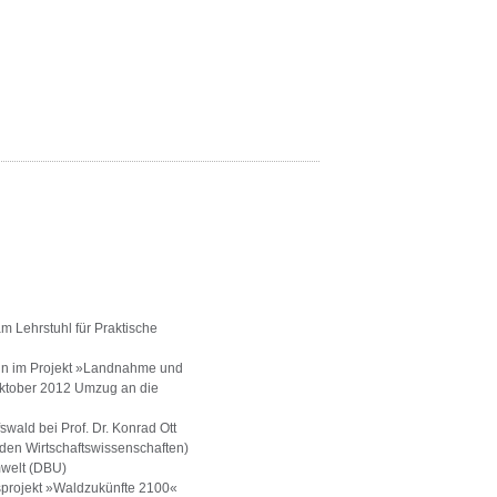
m Lehrstuhl für Praktische
rin im Projekt »Landnahme und
(Oktober 2012 Umzug an die
swald bei Prof. Dr. Konrad Ott
in den Wirtschaftswissenschaften)
mwelt (DBU)
sprojekt »Waldzukünfte 2100«