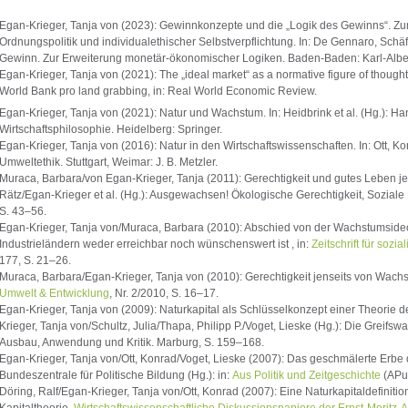
Egan-Krieger, Tanja von (2023): Gewinnkonzepte und die „Logik des Gewinns“. Z
Ordnungspolitik und individualethischer Selbstverpflichtung. In: De Gennaro, Schäf
Gewinn. Zur Erweiterung monetär-ökonomischer Logiken. Baden-Baden: Karl-Alber
Egan-Krieger, Tanja von (2021): The „ideal market“ as a normative figure of thought
World Bank pro land grabbing, in: Real World Economic Review.
Egan-Krieger, Tanja von (2021): Natur und Wachstum. In: Heidbrink et al. (Hg.): H
Wirtschaftsphilosophie. Heidelberg: Springer.
Egan-Krieger, Tanja von (2016): Natur in den Wirtschaftswissenschaften. In: Ott, Ko
Umweltethik. Stuttgart, Weimar: J. B. Metzler.
Muraca, Barbara/von Egan-Krieger, Tanja (2011): Gerechtigkeit und gutes Leben je
Rätz/Egan-Krieger et al. (Hg.): Ausgewachsen! Ökologische Gerechtigkeit, Sozial
S. 43–56.
Egan-Krieger, Tanja von/Muraca, Barbara (2010): Abschied von der Wachstumsid
Industrieländern weder erreichbar noch wünschenswert ist , in:
Zeitschrift für sozia
177, S. 21–26.
Muraca, Barbara/Egan-Krieger, Tanja von (2010): Gerechtigkeit jenseits von Wachs
Umwelt & Entwicklung
, Nr. 2/2010, S. 16–17.
Egan-Krieger, Tanja von (2009): Naturkapital als Schlüsselkonzept einer Theorie de
Krieger, Tanja von/Schultz, Julia/Thapa, Philipp P./Voget, Lieske (Hg.): Die Greifsw
Ausbau, Anwendung und Kritik. Marburg, S. 159–168.
Egan-Krieger, Tanja von/Ott, Konrad/Voget, Lieske (2007): Das geschmälerte Erbe 
Bundeszentrale für Politische Bildung (Hg.): in:
Aus Politik und Zeitgeschichte
(APuZ
Döring, Ralf/Egan-Krieger, Tanja von/Ott, Konrad (2007): Eine Naturkapitaldefinitio
Kapitaltheorie.
Wirtschaftswissenschaftliche Diskussionspapiere der Ernst-Moritz-A