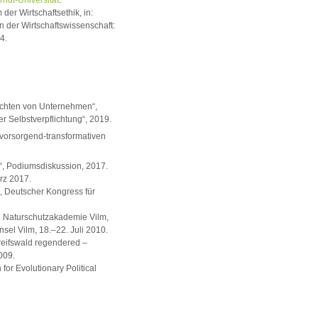
der Wirtschaftsethik, in:
 der Wirtschaftswissenschaft:
4.
lichten von Unternehmen“,
r Selbstverpflichtung“, 2019.
vorsorgend-transformativen
“, Podiumsdiskussion, 2017.
rz 2017.
 Deutscher Kongress für
le Naturschutzakademie Vilm,
sel Vilm, 18.–22. Juli 2010.
reifswald regendered –
009.
or Evolutionary Political