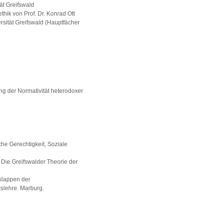
ät Greifswald
thik von Prof. Dr. Konrad Ott
sität Greifswald (Hauptfächer
ng der Normativität heterodoxer
he Gerechtigkeit, Soziale
: Die Greifswalder Theorie der
klappen der
tslehre. Marburg.