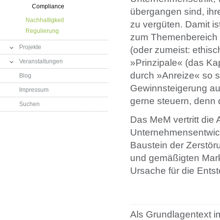
Compliance
übergangen sind, ihr
Nachhaltigkeit
zu vergüten. Damit i
Regulierung
zum Themenbereich
Projekte
(oder zumeist: ethis
»Prinzipale« (das K
Veranstaltungen
durch »Anreize« so s
Blog
Gewinnsteigerung au
Impressum
gerne steuern, denn d
Suchen
Das MeM vertritt die 
Unternehmensentwick
Baustein der Zerstöru
und gemäßigten Markt
Ursache für die Ents
Als Grundlagentext 