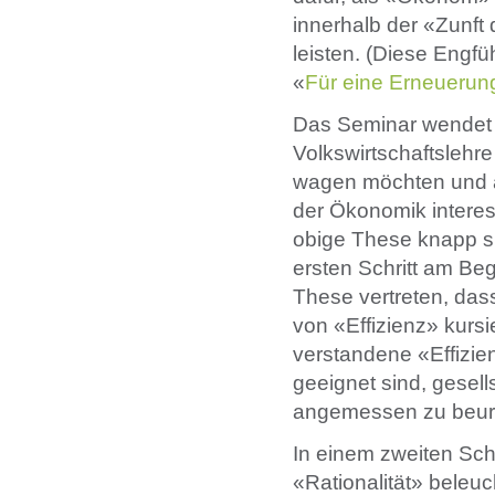
innerhalb der «Zunf
leisten. (Diese Eng
«
Für eine Erneuerun
Das Seminar wendet s
Volkswirtschaftslehre
wagen möchten und an
der Ökonomik interes
obige These knapp ski
ersten Schritt am Beg
These vertreten, das
von «Effizienz» kursie
verstandene «Effizien
geeignet sind, gesel
angemessen zu beurt
In einem zweiten Sch
«Rationalität» beleu