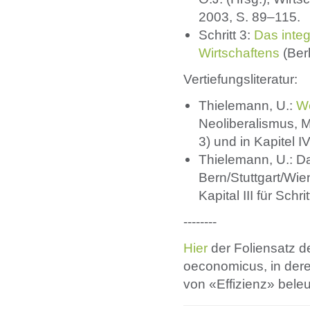
2003, S. 89–115.
Schritt 3:
Das integ
Wirtschaftens
(Berl
Vertiefungsliteratur:
Thielemann, U.:
We
Neoliberalismus, M
3) und in Kapitel IV
Thielemann, U.: Da
Bern/Stuttgart/Wie
Kapital III für Sc
--------
Hier
der Foliensatz d
oeconomicus, in der
von «Effizienz» beleu