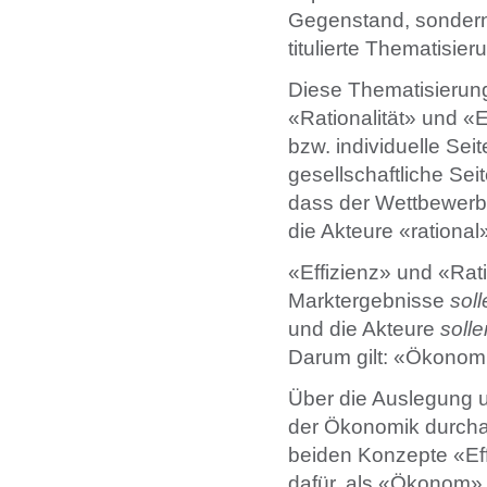
Gegenstand, sondern
titulierte Thematisie
Diese Thematisierung
«Rationalität» und «E
bzw. individuelle Sei
gesellschaftliche Se
dass der Wettbewerbs
die Akteure «rational
«Effizienz» und «Rati
Marktergebnisse
soll
und die Akteure
solle
Darum gilt: «Ökonomik
Über die Auslegung u
der Ökonomik durcha
beiden Konzepte «Effi
dafür, als «Ökonom» 