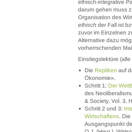
ethisch-integrative P
darum gehen muss zu
Organisation des Wir
ethisch
der Fall ist b
zuvor im Einzelnen zu
Alternative dazu mögl
vorherrschenden Mai
Einstiegslektüre (all
Die
Repliken
auf 
Ökonomie».
Schritt 1:
Der Wett
des Neoliberalism
& Society, Vol. 3, 
Schritt 2 und 3:
Int
Wirtschaftens
. Die
Ausgangspunkt der 
O.J. (Hrsg.), Wirts