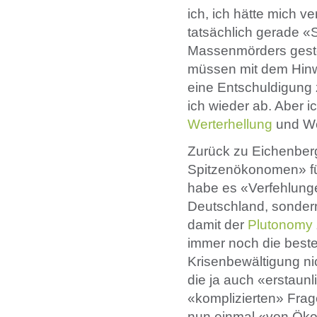
ich, ich hätte mich ve
tatsächlich gerade «
Massenmörders gestel
müssen mit dem Hinw
eine Entschuldigung z
ich wieder ab. Aber 
Werterhellung
und We
Zurück zu Eichenberg
Spitzenökonomen» für
habe es «Verfehlungen
Deutschland, sondern 
damit der
Plutonomy
immer noch die beste
Krisenbewältigung ni
die ja auch «erstaunl
«komplizierten» Frag
nun einmal «von Öko