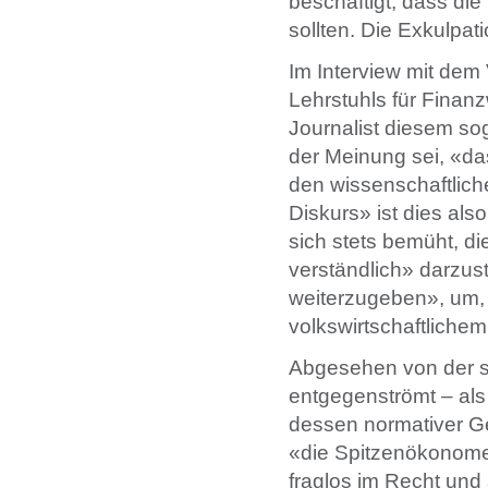
beschäftigt, dass die
sollten. Die Exkulpati
Im Interview mit dem
Lehrstuhls für Finanz
Journalist diesem sog
der Meinung sei, «das
den wissenschaftliche
Diskurs» ist dies als
sich stets bemüht, d
verständlich» darzu
weiterzugeben», um, w
volkswirtschaftliche
Abgesehen von der sc
entgegenströmt – als
dessen normativer Geh
«die Spitzenökonome
fraglos im Recht und