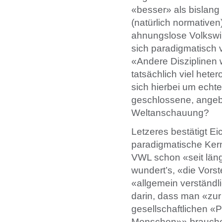
«besser» als bislang 
(natürlich normative
ahnungslose Volkswirt 
sich paradigmatisch v
«Andere Disziplinen 
tatsächlich viel hete
sich hierbei um echt
geschlossene, angebl
Weltanschauung?
Letzeres bestätigt Ei
paradigmatische Ker
VWL schon «seit läng
wundert’s, «die Vors
«allgemein verständl
darin, dass man «zu
gesellschaftlichen 
Menschen»» brauche, 