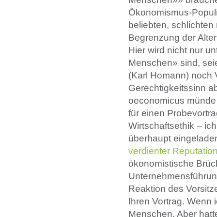
Ökonomismus-Populis
beliebten, schlichten
Begrenzung der Altern
Hier wird nicht nur un
Menschen» sind, sei
(Karl Homann) noch V
Gerechtigkeitssinn a
oeconomicus münde in 
für einen Probevortr
Wirtschaftsethik – ic
überhaupt eingeladen
verdienter Reputatio
ökonomistische Brück
Unternehmensführung
Reaktion des Vorsit
Ihren Vortrag. Wenn i
Menschen. Aber hatte