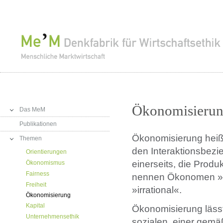
Ökonomisieru
Das MeM
Publikationen
Ökonomisierung heißt
Themen
den Interaktionsbezi
Orientierungen
einerseits, die Produk
Ökonomismus
Fairness
nennen Ökonomen »Rat
Freiheit
»irrational«.
Ökonomisierung
Kapital
Ökonomisierung lässt
Unternehmensethik
sozialen, einer gemäß